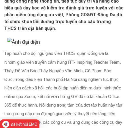
dụng công nghệ thông tin, tiếp tục duy trì và nâng cao
hiệu quả dạy học và kiểm tra đánh giá trực tuyến với các
phần mềm ứng dụng ưu việt, Phòng GD&ĐT Đống Đa đã
tổ chức khóa bồi dưỡng trực tuyến cho các trường
THCS trên địa bàn quận.
Tập huấn cho đội ngũ giáo viên THCS quận Đống Đa là
Nhóm
giáo viên truyền cảm hứng ITT- Inspiring Teacher Team,
Thầy Đỗ Văn Bảo,Thầy Nguyễn Văn Minh, Cô Phạm Bảo
Đức.Trong điều kiện Thành phố Hà Nội đang nghiêm túc thực
hiện giãn cách xã hội, các buổi tập huấn diễn ra dưới hình thức
online qua Zoom, kết nối với những GV đã có tài khoản Office
365 để thực hành. Nội dung trọng tâm của đợt tập huấn này tập
trung cung cấp cho đội ngũ giáo viên lý thuyết nền tảng, tiến
trình dạy học online, các công cụ và ứng dụng các công cụ dạy
Đã kết nối EMC