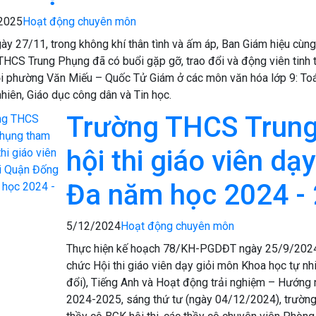
2025
Hoạt động chuyên môn
ày 27/11, trong không khí thân tình và ấm áp, Ban Giám hiệu cùng
THCS Trung Phụng đã có buổi gặp gỡ, trao đổi và động viên tinh 
ỏi phường Văn Miếu – Quốc Tử Giám ở các môn văn hóa lớp 9: Toán
nhiên, Giáo dục công dân và Tin học.
Trường THCS Trung
hội thi giáo viên dạ
Đa năm học 2024 -
5/12/2024
Hoạt động chuyên môn
Thực hiện kế hoạch 78/KH-PGDĐT ngày 25/9/202
chức Hội thi giáo viên dạy giỏi môn Khoa học tự n
đổi), Tiếng Anh và Hoạt động trải nghiệm – Hướn
2024-2025, sáng thứ tư (ngày 04/12/2024), trườn