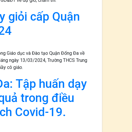
 GD&ĐT về dự giờ, chấm thi.
ạy giỏi cấp Quận
24
òng Giáo dục và Đào tạo Quận Đống Đa về
n. Sáng ngày 13/03/2024, Trường THCS Trung
hầy cô giáo.
a: Tập huấn dạy
quả trong điều
ch Covid-19.