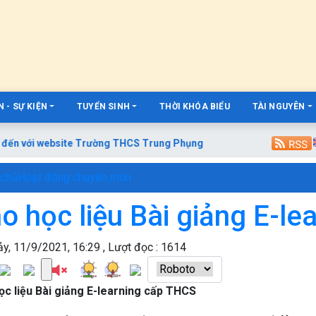
 - SỰ KIỆN
TUYỂN SINH
THỜI KHÓA BIỂU
TÀI NGUYÊN
n với website Trường THCS Trung Phụng
 chủ
Hoạt động chuyên môn
o học liệu Bài giảng E-l
y, 11/9/2021, 16:29 , Lượt đọc : 1614
ọc liệu Bài giảng E-learning cấp THCS