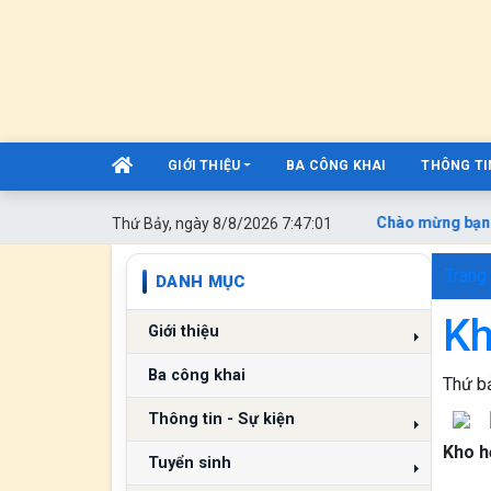
GIỚI THIỆU
BA CÔNG KHAI
THÔNG TIN
Chào mừng bạn đế
Thứ Bảy, ngày 8/8/2026 7:47:02
Trang
DANH MỤC
Kh
Giới thiệu
Ba công khai
Thứ bả
Thông tin - Sự kiện
Kho h
Tuyển sinh