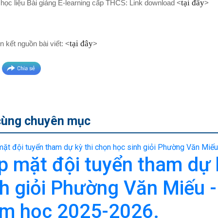
tại đây
học liệu Bài giảng E-learning cấp THCS: Link download <
>
tại đây
ên kết nguồn bài viết: <
>
cùng chuyên mục
p mặt đội tuyển tham dự 
nh giỏi Phường Văn Miếu 
m học 2025-2026.