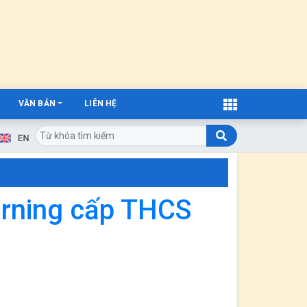
VĂN BẢN
LIÊN HỆ
earning cấp THCS