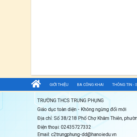
GIỚI THIỆU
BA CÔNG KHAI
THÔNG TIN - 
TRƯỜNG THCS TRUNG PHỤNG
Giáo dục toàn diện - Không ngừng đổi mới
Địa chỉ: Số 38/218 Phố Chợ Khâm Thiên, phườn
Điện thoại: 02435727332
Email: c2trungphung-dd@hanoiedu.vn