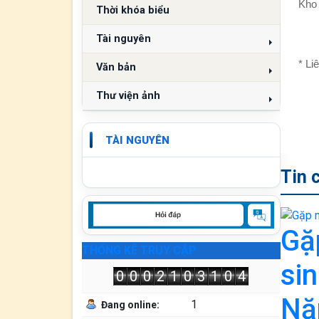
Kho 
Thời khóa biểu
Tài nguyên
* Li
Văn bản
Thư viện ảnh
TÀI NGUYÊN
Tin 
Gặ
THỐNG KÊ TRUY CẬP
si
0
0
0
2
1
0
3
1
0
4
Nă
1
Đang online: