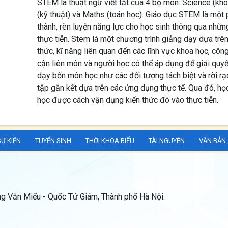
STEM là thuật ngữ viết tắt của 4 bộ môn: Science (kho
(kỹ thuật) và Maths (toán học). Giáo dục STEM là một
thành, rèn luyện năng lực cho học sinh thông qua những
thực tiễn. Stem là một chương trình giảng dạy dựa trê
thức, kĩ năng liên quan đến các lĩnh vực khoa học, công
cận liên môn và người học có thể áp dụng để giải quyế
dạy bốn môn học như các đối tượng tách biệt và rời r
tập gắn kết dựa trên các ứng dụng thực tế. Qua đó, họ
học được cách vận dụng kiến thức đó vào thực tiễn.
SỰ KIỆN
TUYỂN SINH
THỜI KHÓA BIỂU
TÀI NGUYÊN
VĂN BẢN
g Văn Miếu - Quốc Tử Giám, Thành phố Hà Nội.