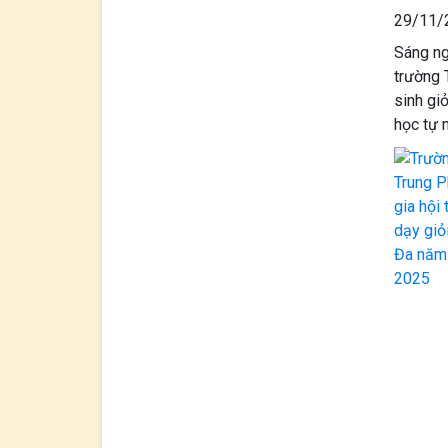
29/11/
Sáng ng
trường 
sinh gi
học tự 