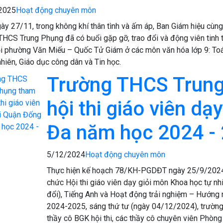
2025
Hoạt động chuyên môn
ày 27/11, trong không khí thân tình và ấm áp, Ban Giám hiệu cùng
THCS Trung Phụng đã có buổi gặp gỡ, trao đổi và động viên tinh 
ỏi phường Văn Miếu – Quốc Tử Giám ở các môn văn hóa lớp 9: Toán
nhiên, Giáo dục công dân và Tin học.
Trường THCS Trung
hội thi giáo viên dạ
Đa năm học 2024 -
5/12/2024
Hoạt động chuyên môn
Thực hiện kế hoạch 78/KH-PGDĐT ngày 25/9/202
chức Hội thi giáo viên dạy giỏi môn Khoa học tự n
đổi), Tiếng Anh và Hoạt động trải nghiệm – Hướn
2024-2025, sáng thứ tư (ngày 04/12/2024), trườn
thầy cô BGK hội thi, các thầy cô chuyên viên Phòng