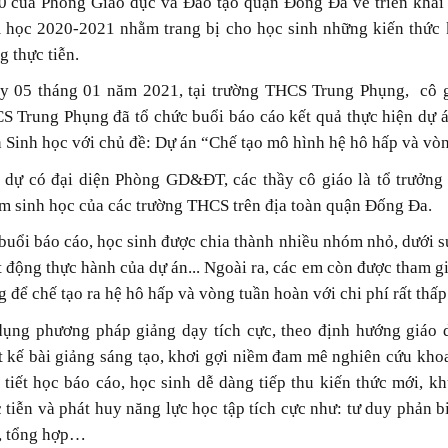
0 của Phòng Giáo dục và Đào tạo quận Đống Đa về triển khai 
 học 2020-2021 nhằm trang bị cho học sinh những kiến thức 
g thực tiễn.
y 05 tháng 01 năm 2021, tại trường THCS Trung Phụng, cô g
S Trung Phụng đã tổ chức buổi báo cáo kết quả thực hiện dự 
 Sinh học với chủ đề: Dự án “Chế tạo mô hình hệ hô hấp và vòn
 dự có đại diện Phòng GD&ĐT, các thầy cô giáo là tổ trưởn
m sinh học của các trường THCS trên địa toàn quận Đống Đa.
buổi báo cáo, học sinh được chia thành nhiều nhóm nhỏ, dưới s
 động thực hành của dự án... Ngoài ra, các em còn được tham gi
 để chế tạo ra hệ hô hấp và vòng tuần hoàn với chi phí rất thấp
dụng phương pháp giảng dạy tích cực, theo định hướng giá
t kế bài giảng sáng tạo, khơi gợi niềm đam mê nghiên cứu khoa
 tiết học báo cáo, học sinh dễ dàng tiếp thu kiến thức mới, 
 tiễn và phát huy năng lực học tập tích cực như: tư duy phản 
h, tổng hợp…