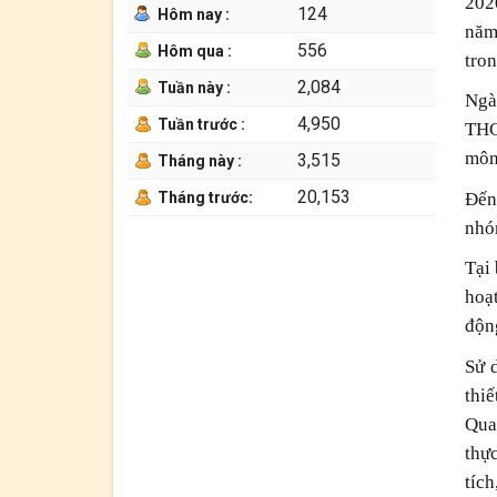
202
124
Hôm nay :
năm
556
Hôm qua :
tron
2,084
Tuần này :
Ngà
4,950
Tuần trước :
THC
môn
3,515
Tháng này :
20,153
Đến
Tháng trước:
nhó
Tại 
hoạt
động
Sử 
thiế
Qua
thực
tíc