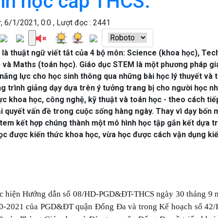
nh học cấp THCS.
, 6/1/2021, 0:0 , Lượt đọc : 2441
là thuật ngữ viết tắt của 4 bộ môn: Science (khoa học), Tec
) và Maths (toán học). Giáo dục STEM là một phương pháp giá
 năng lực cho học sinh thông qua những bài học lý thuyết và 
g trình giảng dạy dựa trên ý tưởng trang bị cho người học nh
vực khoa học, công nghệ, kỹ thuật và toán học - theo cách ti
ải quyết vấn đề trong cuộc sống hàng ngày. Thay vì dạy bốn m
Stem kết hợp chúng thành một mô hình học tập gắn kết dựa tr
ọc được kiến thức khoa học, vừa học được cách vận dụng kiế
c hiện Hướng dẫn số 08/HD-PGD&ĐT-THCS ngày 30 tháng 9 n
0-2021 của PGD&ĐT quận Đống Đa và trong Kế hoạch số 4