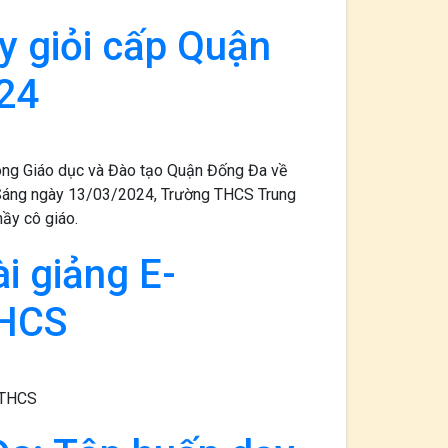
ạy giỏi cấp Quận
24
òng Giáo dục và Đào tạo Quận Đống Đa về
n. Sáng ngày 13/03/2024, Trường THCS Trung
hầy cô giáo.
ài giảng E-
THCS
p THCS