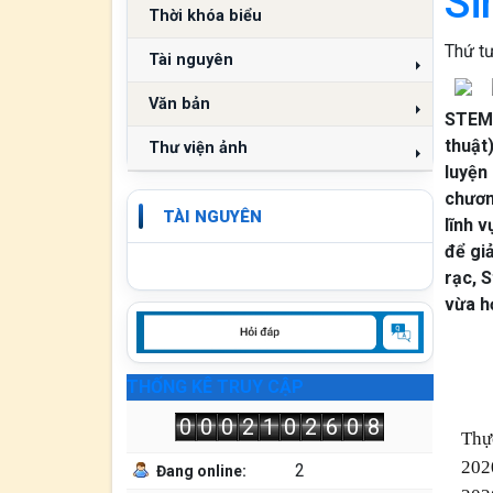
Si
Thời khóa biểu
Thứ tư
Tài nguyên
Văn bản
STEM 
thuật
Thư viện ảnh
luyện
chươn
TÀI NGUYÊN
lĩnh 
để gi
rạc, 
vừa h
THỐNG KÊ TRUY CẬP
0
0
0
2
1
0
2
6
0
8
Thự
202
2
Đang online: