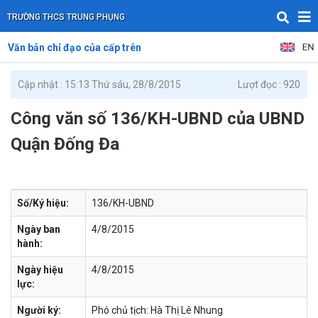
TRƯỜNG THCS TRUNG PHỤNG
Văn bản chỉ đạo của cấp trên
Cập nhật : 15:13 Thứ sáu, 28/8/2015
Lượt đọc : 920
Công văn số 136/KH-UBND của UBND
Quận Đống Đa
Số/Ký hiệu:
136/KH-UBND
Ngày ban
4/8/2015
hành:
Ngày hiệu
4/8/2015
lực:
Người ký:
Phó chủ tịch: Hà Thị Lê Nhung