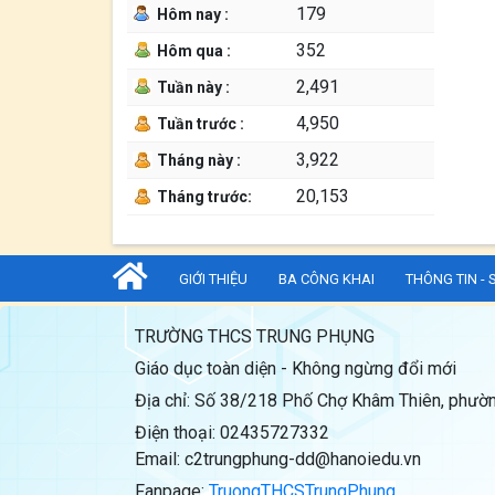
179
Hôm nay :
352
Hôm qua :
2,491
Tuần này :
4,950
Tuần trước :
3,922
Tháng này :
20,153
Tháng trước:
GIỚI THIỆU
BA CÔNG KHAI
THÔNG TIN - 
TRƯỜNG THCS TRUNG PHỤNG
Giáo dục toàn diện - Không ngừng đổi mới
Địa chỉ: Số 38/218 Phố Chợ Khâm Thiên, phườn
Điện thoại: 02435727332
Email: c2trungphung-dd@hanoiedu.vn
Fanpage:
TruongTHCSTrungPhung