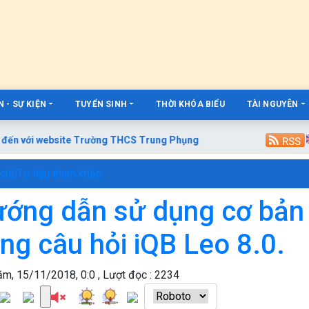
 - SỰ KIỆN
TUYỂN SINH
THỜI KHÓA BIỂU
TÀI NGUYÊN
ến với website Trường THCS Trung Phụng
 chủ
Tư liệu tham khảo
ớng dẫn sử dụng cơ bả
ng câu hỏi iQB Leo 8.0.
m, 15/11/2018, 0:0 , Lượt đọc : 2234