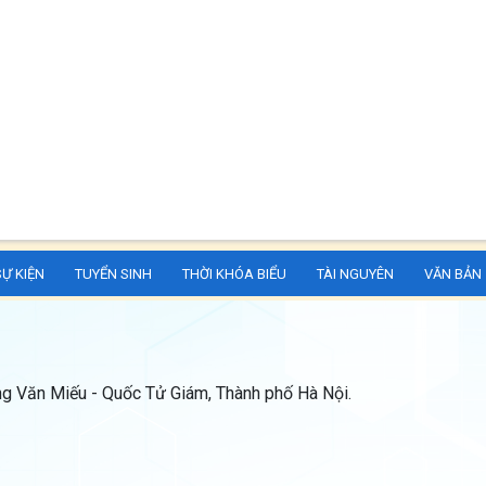
SỰ KIỆN
TUYỂN SINH
THỜI KHÓA BIỂU
TÀI NGUYÊN
VĂN BẢN
g Văn Miếu - Quốc Tử Giám, Thành phố Hà Nội.