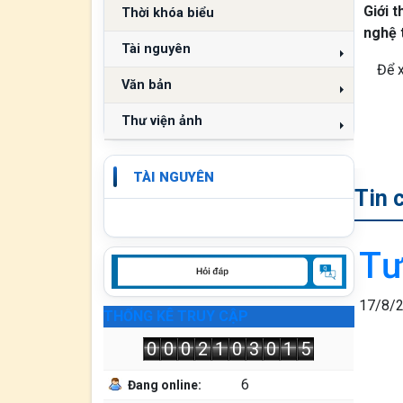
Giới 
Thời khóa biểu
nghệ 
Tài nguyên
Để x
Văn bản
Thư viện ảnh
TÀI NGUYÊN
Tin 
Tư
17/8/
THỐNG KÊ TRUY CẬP
0
0
0
2
1
0
3
0
1
5
6
Đang online: