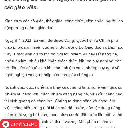
các giáo viên.
Kính thưa các cô giáo, thầy giáo, công chức, viên chức, người lao
động trong ngành giáo dục
Ngày 8-4-2021, tôi vinh dự được Đảng, Quốc hội và Chính phủ
giao phó đảm nhiệm cương vị Bộ trưởng Bộ Giáo dục và Đào tạo.
Đây là một vinh dự to lớn đối với tôi, nhiệm vụ này rất nặng nề,
nhiều áp lực, nhiều khó khăn thách thức. Những suy nghĩ và trăn
trở đầu tiên của tôi sau khi nhận nhiệm vụ là những suy nghĩ về
nghề nghiệp và sự nghiệp của nhà giáo chúng ta.
Ngành giáo dục, nghề làm thầy của chúng ta là nghề vinh quang.
Nhiệm vụ càng lớn, trách nhiệm càng nặng nề, yêu cầu càng cao
thì vinh quang đó càng lớn. Chúng ta đang sống và đang làm
việc, cống hiến trong thời khắc mà đất nước, dân tộc đang dâng
niềm khát vọng bứt phá, mong đưa cơ đồ đất nước lên một vị thế
phát triển mới, văn minh và thịnh vượng. Một phần nhiệm vụ
Đã kết nối EMC