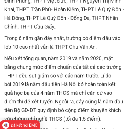
Đình Phùng, THPT Việt Đức, THPT Nguyễn Thị Minh
Khai, THPT Trần Phú- Hoàn Kiếm, THPT Lê Quý Đôn -
Hà Đông, THPT Lê Quý Đôn - Đống Đa, THPT Nhân
Chính, THPT Cầu Giấy…
Trong 6 năm gần đây nhất, trường có điểm đầu vào
lớp 10 cao nhất vẫn là THPT Chu Văn An.
Nếu xét tổng quan, năm 2019 và năm 2020, mặt
bằng chung mức điểm chuẩn của tất cả các trường
THPT đều sụt giảm so với các năm trước. Lí do
bởi 2019 là năm đầu tiên Hà Nội bỏ hoàn toàn kết
quả học bạ của 4 năm THCS mà chỉ căn cứ vào
điểm thi để xét tuyển. Ngoài ra, đây cũng là năm đầu
tiên Bộ GD-ĐT quy định bỏ cộng điểm khuyến khích
với chứng chỉ nghề THCS (tối đa 1,5 điểm).
Đã kết nối EMC