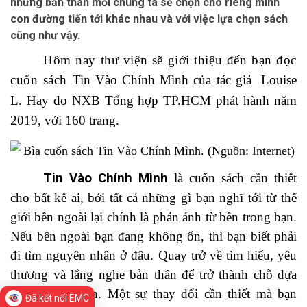
nhưng bản thân mỗi chúng ta sẽ chọn cho riêng mình
con đường tiến tới khác nhau và với việc lựa chọn sách
cũng như vậy.
Hôm nay thư viện sẽ giới thiệu đến bạn đọc
cuốn sách
Tin Vào Chính Mình của tác giả
Louise
L. Hay
do NXB Tổng hợp TP.HCM phát hành năm
2019, với 160 trang.
Tin Vào Chính Mình
là cuốn sách cần thiết
cho bất kể ai, bởi tất cả những gì bạn nghĩ tới từ thế
giới bên ngoài lại chính là phản ánh từ bên trong bạn.
Nếu bên ngoài bạn đang không ổn, thì bạn biết phải
đi tìm nguyên nhân ở đâu. Quay trở về tìm hiểu, yêu
thương và lắng nghe bản thân để trở thành chỗ dựa
cho chính mình. Một sự thay đổi cần thiết mà bạn
Đã kết nối EMC