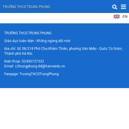
TRƯỜNG THCS TRUNG PHỤNG
TRƯỜNG THCS TRUNG PHỤNG
Giáo dục toàn diện - Không ngừng đổi mới
Địa chỉ: Số 38/218 Phố Chợ Khâm Thiên, phường Văn Miếu - Quốc Tử Giám,
Thành phố Hà Nội.
Điện thoại: 02435727332
Email: c2trungphung-dd@hanoiedu.vn
Fanpage:
TruongTHCSTrungPhung