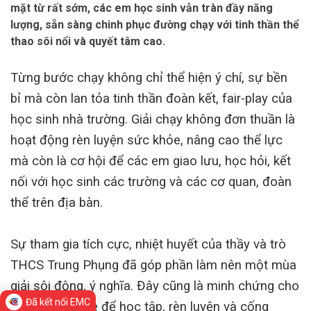
mặt từ rất sớm, các em học sinh vẫn tràn đầy năng
lượng, sẵn sàng chinh phục đường chạy với tinh thần thể
thao sôi nổi và quyết tâm cao.
Từng bước chạy không chỉ thể hiện ý chí, sự bền
bỉ mà còn lan tỏa tinh thần đoàn kết, fair-play của
học sinh nhà trường. Giải chạy không đơn thuần là
hoạt động rèn luyện sức khỏe, nâng cao thể lực
mà còn là cơ hội để các em giao lưu, học hỏi, kết
nối với học sinh các trường và các cơ quan, đoàn
thể trên địa bàn.
Sự tham gia tích cực, nhiệt huyết của thầy và trò
THCS Trung Phụng đã góp phần làm nên một mùa
giải sôi động, ý nghĩa. Đây cũng là minh chứng cho
Đã kết nối EMC
tinh thần “Khỏe để học tập, rèn luyện và cống